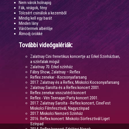
Nem várok holnapig
Fák, virágok, fény
Tölcsért csinálok a kezemből
Mindig kell egy barát
Minden lány
Várótermek albérlője
Álmodj örökké
További videógalériák:
Zalatnay Cini frenetikus koncertje az Erkel Szinházban,
a színfalak mögül
Zalatnay 70. Erkel színház
Fábry Show, Zalatnay – Reflex
Reflex zenekar - Kocsonyafarsang
2017. Zalatnay és a Reflex, Miskolci Kocsonyafarsang
Zalatnay Sarolta és a Reflex koncert 2001.
Reflex zenekar visszatérő koncert
Reflex - Vén Teenager Party koncert 2001.
2017. Zalatnay Sarolta - Reflex koncert, CineFest
Miskolci Filmfesztivál, Nagyszínpad
2017. Miskolci Nemzeti Színház
2016. Reflex koncert: Miskolci Sörfesztivál Liget
Színpad