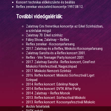
Koncert technikai előkészülete és beállás
Reflex zenekar visszatérő koncertje 1997.08.12.
További videógalériák:
Zalatnay Cini frenetikus koncertje az Erkel Szinházban,
a színfalak mögül
Zalatnay 70. Erkel színház
Fábry Show, Zalatnay – Reflex
Reflex zenekar - Kocsonyafarsang
2017. Zalatnay és a Reflex, Miskolci Kocsonyafarsang
Zalatnay Sarolta és a Reflex koncert 2001.
Reflex - Vén Teenager Party koncert 2001.
2017. Zalatnay Sarolta - Reflex koncert, CineFest
Miskolci Filmfesztivál, Nagyszínpad
2017. Miskolci Nemzeti Színház
2016. Reflex koncert: Miskolci Sörfesztivál Liget
Színpad
2014. Reflex koncert: Edelényi Napok
2014. Reflex koncert: DVTK After Party
2014. Zalatnay – Reflex Monok
2013. Reflex koncert: Sörfesztivál Miskolc
2013. Reflex koncert: Kocsonyafesztivál Miskolc
Archív felvételek