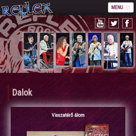
MENU
Dalok
Visszatérő álom