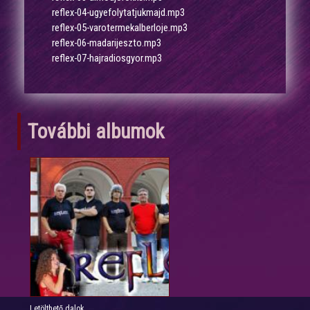
reflex-04-ugyefolytatjukmajd.mp3
reflex-05-varotermekalberloje.mp3
reflex-06-madarijeszto.mp3
reflex-07-hajradiosgyor.mp3
További albumok
Letölthető dalok